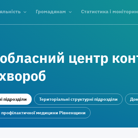
яльність
Громадянам
Статистика і моніторин
 обласний центр ко
 хвороб
і підрозділи
Територіальні структурні підрозділи
Док
я профілактичної медицини Рівненщини