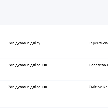
Завідувач відділу
Терентьєв
Завідувач відділення
Носалєва 
Завідувач відділення
Смітюх Кл