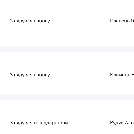
Завідувач відділу
Кравець О
Завідувач відділу
Климець Н
Завідувач господарством
Рудик Алл