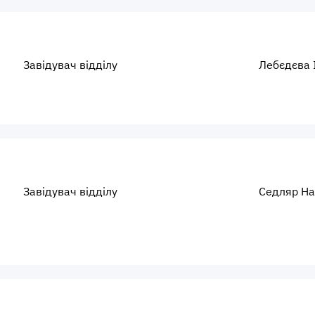
Завідувач відділу
Лебєдєва 
Завідувач відділу
Седляр На