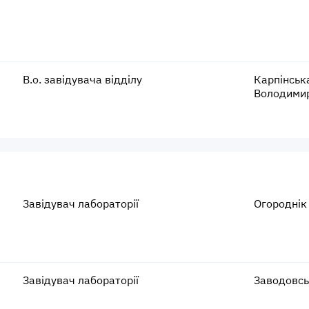
В.о. завідувача відділу
Карпінськ
Володими
Завідувач лабораторії
Огороднік
Завідувач лабораторії
Заводовсь