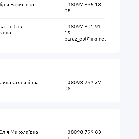
ідія Василівна
+38097 855 18
08
ка Любов
+38097 801 91
рівна
19
paraz_obl@ukr.net
алина Степанівна
+38098 797 37
08
Юлія Миколаївна
+38098 799 83
10