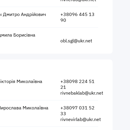
 Дмитро Андрійович
+38096 445 13
90
мила Борисівна
obl.sgl@ukr.net
Вікторія Миколаївна
+38098 224 51
21
rivnebaklab@ukr.net
ирослава Миколаївна
+38097 031 52
33
rivnevirlab@ukr.net