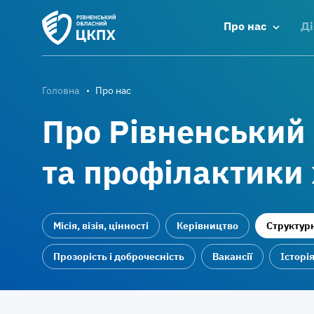
Про нас
Ді
Головна
Про нас
Про Рівненський
та профілактики
Місія, візія, цінності
Керівництво
Структурн
Прозорість і доброчесність
Вакансії
Історі