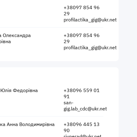
+38097 854 96
29
profilactika_gig@ukr.net
а Олександра
+38097 854 96
рівна
29
profilactika_gig@ukr.net
 Юлія Федорівна
+38096 559 01
91
san-
gig.lab_cdc@ukr.net
ка Анна Володимирівна
+38096 445 13
90
rivnerad@ukr.net