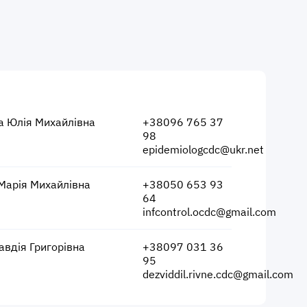
а Юлія Михайлівна
+38096 765 37
98
epidemiologcdc@ukr.net
Марія Михайлівна
+38050 653 93
64
infcontrol.ocdc@gmail.com
авдія Григорівна
+38097 031 36
95
dezviddil.rivne.cdc@gmail.com